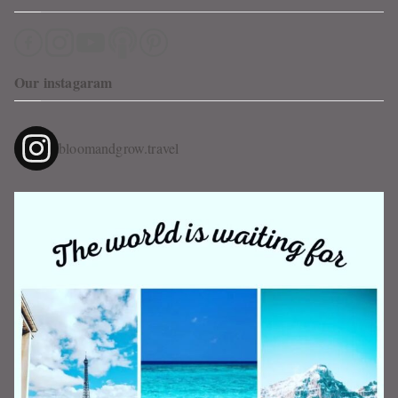
Our instagaram
bloomandgrow.travel