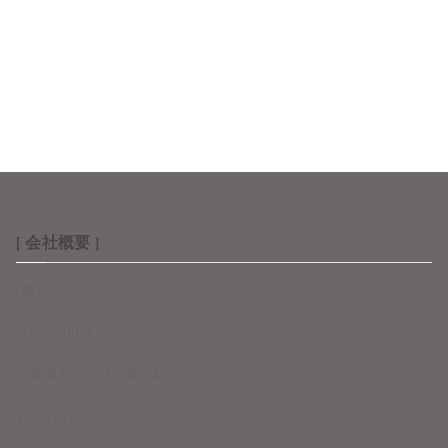
ログイン
投稿フィード
コメントフィード
WordPress.org
[ 会社概要 ]
(株）ブルーム・アンド・グロウ
〒659−0096
兵庫県芦屋市山手町24−5
Tel: 0797−23−8740