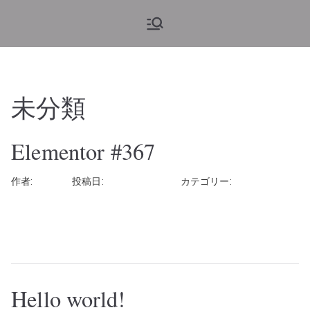
ブルーム・
旅と花、そしてヨーロッパウ
ェディング
アンド・グ
ロウ
未分類
Elementor #367
作者:
rhayashi
投稿日:
2020年10月20日
カテゴリー:
未分類
コメントはまだありません
続きを読む
Hello world!