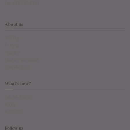
Fax: 0797-23-8741
About us
PROFILE
TRAVEL
FLOWER
EUROPE WEDDING
CONTACT US
What’s new?
ONLINE TOURS
BLOG
PODCAST
Follow us