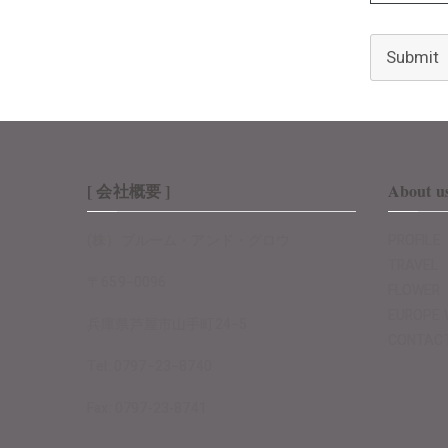
Submit
[ 会社概要 ]
About u
(株）ブルーム・アンド・グロウ
PROFILE
TRAVEL
〒659−0096
FLOWER
EUROPE 
兵庫県芦屋市山手町24−5
CONTAC
Tel: 0797−23−8740
Fax: 0797-23-8741