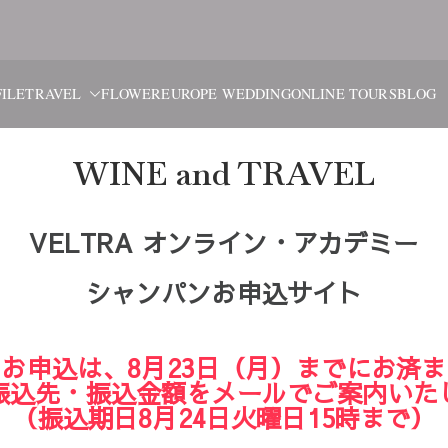
ブルーム・
旅と花、そしてヨーロッパウ
ILE
TRAVEL
FLOWER
EUROPE WEDDING
ONLINE TOURS
BLOG
WINE and TRAVEL
VELTRA オンライン・アカデミー
シャンパンお申込サイト
お申込は、8月23日（月）までにお済
振込先・振込金額をメールでご案内いた
（振込期日8月24日火曜日15時まで）