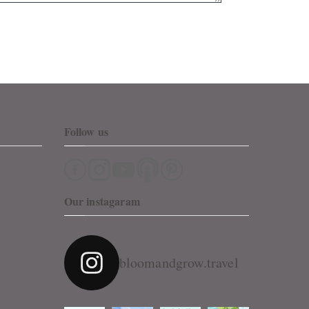
Follow us
Our instagaram
bloomandgrow.travel