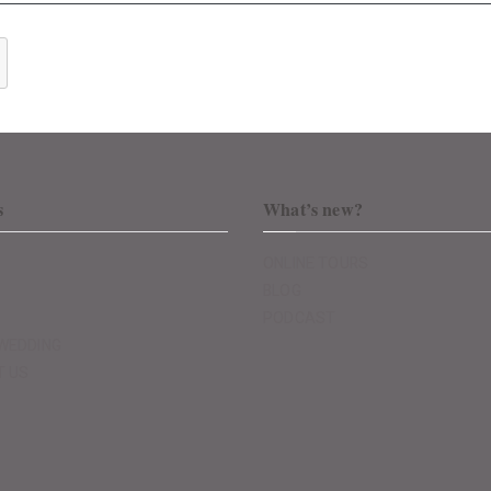
s
What’s new?
ONLINE TOURS
BLOG
PODCAST
WEDDING
T US