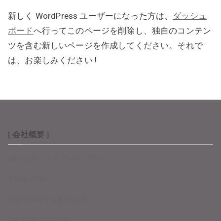
新しく WordPress ユーザーになった方は、
ダッシュ
ボード
へ行ってこのページを削除し、独自のコンテン
ツを含む新しいページを作成してください。それで
は、お楽しみください !
[ 会社概要 ]
(株）ブルーム・アンド・グロウ
〒659−0096
兵庫県芦屋市山手町24−5
Tel: 0797−23−8740