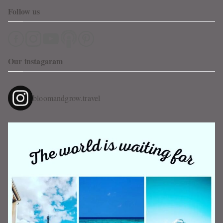
Follow us
Our instagaram
bloomandgrow.travel