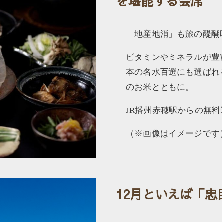
を堪能する会席
「地産地消」も旅の醍醐
ビタミンやミネラルが豊
本の名水百選にも選ばれ
のお米とともに。
JR播州赤穂駅からの無
（※画像はイメージです
12月といえば「忠