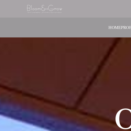
HOME
PROF
O