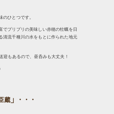
味のひとつです。
富でプリプリの美味しい赤穂の牡蠣を日
る清流千種川の水をもとに作られた地元
料送迎もあるので、昼呑みも大丈夫！
）
臣蔵」・・・