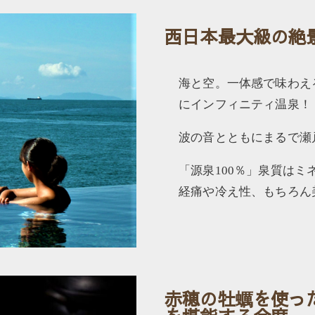
西日本最大級の絶
海と空。一体感で味わえ
にインフィニティ温泉！
波の音とともにまるで瀬
「源泉100％」泉質は
経痛や冷え性、もちろん
赤穂の牡蠣を使っ