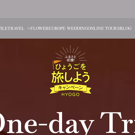
ブルーム・
旅と花、そしてヨーロッパウ
ILE
TRAVEL
FLOWER
EUROPE WEDDING
ONLINE TOURS
BLOG
ne-day Tr