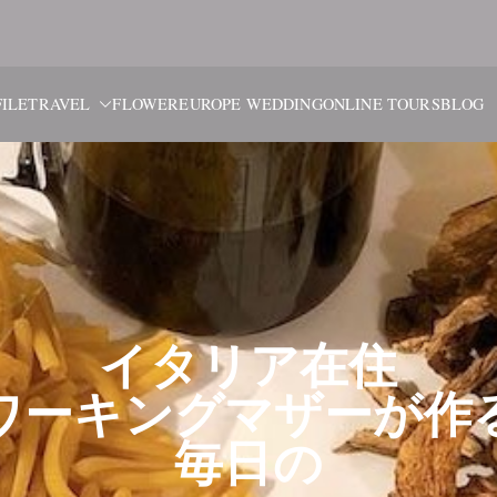
ブルーム・
旅と花、そしてヨーロッパウ
ILE
TRAVEL
FLOWER
EUROPE WEDDING
ONLINE TOURS
BLOG
イタリア在住
ワーキングマザーが作
毎日の