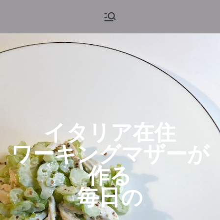
ブルーム・
旅と花、そしてヨーロッパウ
ェディング
アンド・グ
ロウ
イタリア在住
ワーキングマザーが
作る
毎日の