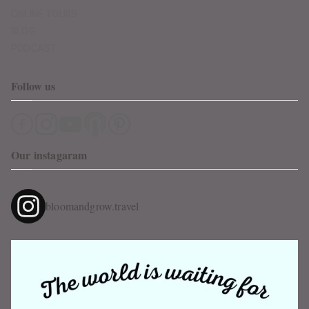
ONLINE TOURS
BLOG
PODCAST
Follow us
Our instagaram
bloomandgrow.travel