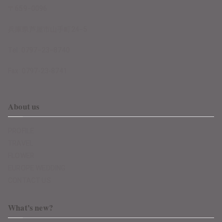
〒659−0096
兵庫県芦屋市山手町24−5
Tel: 0797−23−8740
Fax: 0797-23-8741
About us
PROFILE
TRAVEL
FLOWER
EUROPE WEDDING
CONTACT US
What’s new?